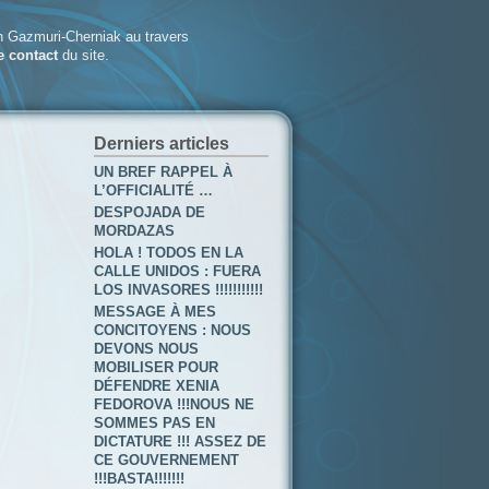
 Gazmuri-Cherniak au travers
e contact
du site.
Derniers articles
UN BREF RAPPEL À
L’OFFICIALITÉ …
DESPOJADA DE
MORDAZAS
HOLA ! TODOS EN LA
CALLE UNIDOS : FUERA
LOS INVASORES !!!!!!!!!!!
MESSAGE À MES
CONCITOYENS : NOUS
DEVONS NOUS
MOBILISER POUR
DÉFENDRE XENIA
FEDOROVA !!!NOUS NE
SOMMES PAS EN
DICTATURE !!! ASSEZ DE
CE GOUVERNEMENT
!!!BASTA!!!!!!!