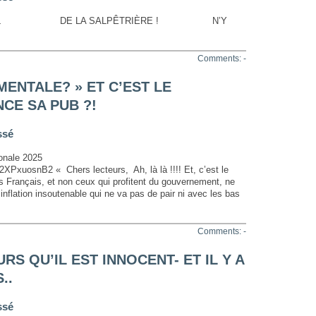
A SALPÊTRIÈRE ! N’Y
Comments: -
MENTALE? » ET C’EST LE
CE SA PUB ?!
ssé
onale 2025
2XPxuosnB2 « Chers lecteurs, Ah, là là !!!! Et, c’est le
Français, et non ceux qui profitent du gouvernement, ne
nflation insoutenable qui ne va pas de pair ni avec les bas
Comments: -
RS QU’IL EST INNOCENT- ET IL Y A
..
ssé