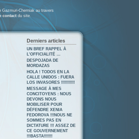
 Gazmuri-Cherniak au travers
e contact
du site.
Derniers articles
UN BREF RAPPEL À
L’OFFICIALITÉ …
DESPOJADA DE
MORDAZAS
HOLA ! TODOS EN LA
CALLE UNIDOS : FUERA
LOS INVASORES !!!!!!!!!!!
MESSAGE À MES
CONCITOYENS : NOUS
DEVONS NOUS
MOBILISER POUR
DÉFENDRE XENIA
FEDOROVA !!!NOUS NE
SOMMES PAS EN
DICTATURE !!! ASSEZ DE
CE GOUVERNEMENT
!!!BASTA!!!!!!!