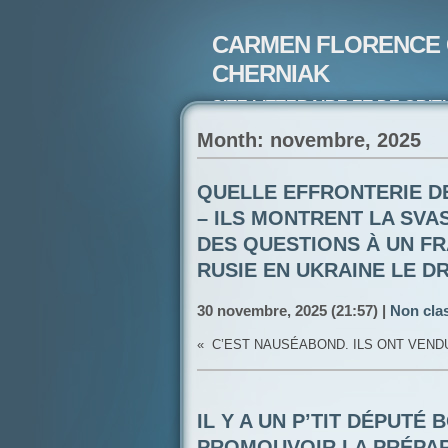
CARMEN FLORENCE 
CHERNIAK
SITE LITTERAIRE ET DE CRIT
ARTISTE PEINTRE ET POETE-
Month: novembre, 2025
QUELLE EFFRONTERIE DE
– ILS MONTRENT LA SVAS
DES QUESTIONS À UN FR
RUSIE EN UKRAINE LE D
30 novembre, 2025 (21:57) |
Non cla
« C’EST NAUSÉABOND. ILS ONT VEND
IL Y A UN P’TIT DÉPUTÉ 
PROMOUVOIR LA PRÉPARA