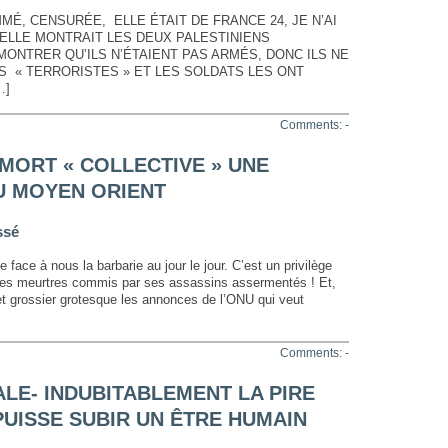
MÉ, CENSURÉE, ELLE ÉTAIT DE FRANCE 24, JE N’AI
 ELLE MONTRAIT LES DEUX PALESTINIENS
ONTRER QU’ILS N’ÉTAIENT PAS ARMÉS, DONC ILS NE
 « TERRORISTES » ET LES SOLDATS LES ONT
…]
Comments: -
 MORT « COLLECTIVE » UNE
U MOYEN ORIENT
ssé
e à nous la barbarie au jour le jour. C’est un privilège
t les meurtres commis par ses assassins assermentés ! Et,
 et grossier grotesque les annonces de l’ONU qui veut
Comments: -
LE- INDUBITABLEMENT LA PIRE
PUISSE SUBIR UN ÊTRE HUMAIN