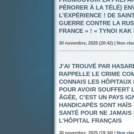
PÉRORER À LA TÉLÉ) ENV
L’EXPÉRIENCE ! DE SAIN
GUERRE CONTRE LA RUSS
FRANCE » ! « TYNOI KAK
30 novembre, 2025 (20:42) |
Non cla
J’AI TROUVÉ PAR HASARD
RAPPELLE LE CRIME COM
CONNAIS LES HÔPITAUX 
POUR AVOIR SOUFFERT
ÂGÉE, C’EST UN PAYS IG
HANDICAPÉS SONT HAÏS 
SANTÉ POUR NE JAMAIS 
L’HÔPITAL FRANÇAIS
30 novembre, 2025 (19:34) |
Non cla