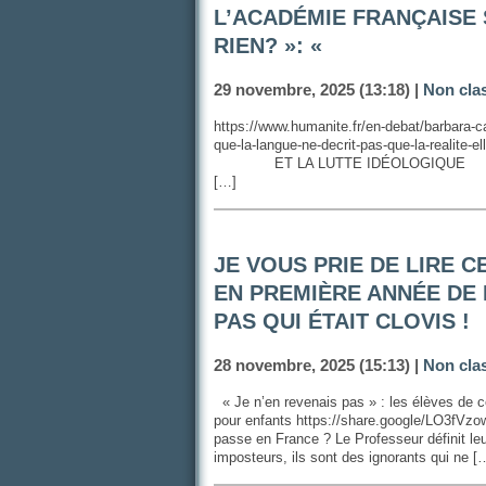
L’ACADÉMIE FRANÇAISE 
RIEN? »: «
29 novembre, 2025 (13:18) |
Non cla
https://www.humanite.fr/en-debat/barbara-c
que-la-langue-ne-decrit-pas-q
ET LA LUTTE IDÉOLOGIQUE F
[…]
JE VOUS PRIE DE LIRE CE
EN PREMIÈRE ANNÉE DE 
PAS QUI ÉTAIT CLOVIS !
28 novembre, 2025 (15:13) |
Non cla
« Je n’en revenais pas » : les élèves de 
pour enfants https://share.google/LO3fV
passe en France ? Le Professeur définit leur
imposteurs, ils sont des ignorants qui ne [