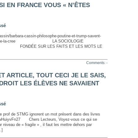
SI EN FRANCE VOUS « N’ÊTES
ssé
assin/barbara-cassin-philosophe-poutine-et-trump-savent-
ue-la-realite-elle-la-cree LA SOCIOLOGIE
ONDÉE SUR LES FAITS ET LES MOTS LE
Comments: -
T ARTICLE, TOUT CECI JE LE SAIS,
DROIT LES ÉLÈVES NE SAVAIENT
ssé
ce prof de STMG ignorent un mot présent dans des livres
zowHuiyvFn27 Chers Lecteurs, Voyez-vous ce qui se
 niveau de « fragile » , il faut les mettre dehors par
…]