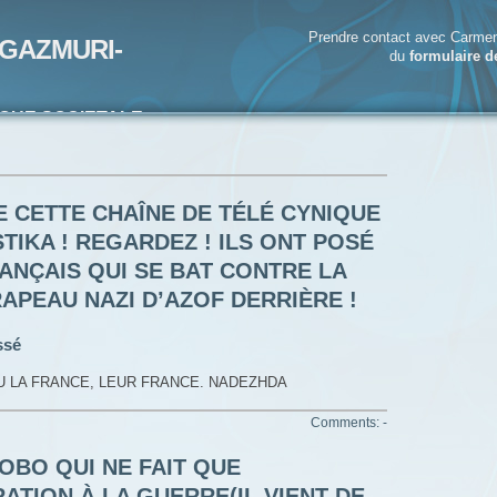
Prendre contact avec Carmen
GAZMURI-
du
formulaire d
IQUE SOCIETALE-
ECRIVAIN
 CETTE CHAÎNE DE TÉLÉ CYNIQUE
TIKA ! REGARDEZ ! ILS ONT POSÉ
ANÇAIS QUI SE BAT CONTRE LA
RAPEAU NAZI D’AZOF DERRIÈRE !
ssé
U LA FRANCE, LEUR FRANCE. NADEZHDA
Comments: -
BOBO QUI NE FAIT QUE
TION À LA GUERRE(IL VIENT DE