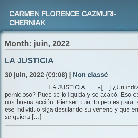
CARMEN FLORENCE GAZMURI-
CHERNIAK
SITE LITTERAIRE ET DE CRITIQUE SOCIETALE-
ARTISTE PEINTRE ET POETE-ECRIVAIN
Month: juin, 2022
LA JUSTICIA
30 juin, 2022 (09:08) |
Non classé
LA JUSTICIA «[…] ¿Un individ
pernicioso? Pues se lo liquida y se acabó. Eso e
una buena acción. Piensen cuanto peo es para l
ese individuo siga destilando su veneno y que en
se quiera […]