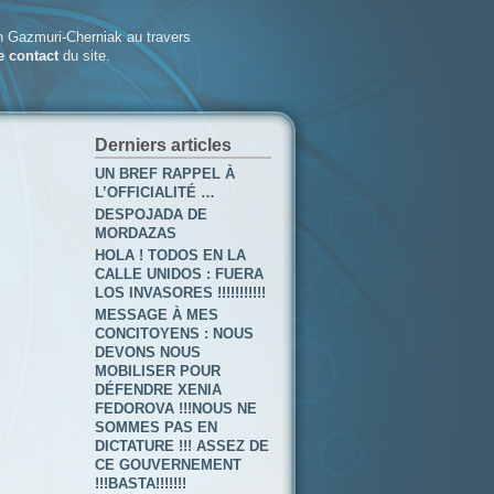
 Gazmuri-Cherniak au travers
e contact
du site.
Derniers articles
UN BREF RAPPEL À
L’OFFICIALITÉ …
DESPOJADA DE
MORDAZAS
HOLA ! TODOS EN LA
CALLE UNIDOS : FUERA
LOS INVASORES !!!!!!!!!!!
MESSAGE À MES
CONCITOYENS : NOUS
DEVONS NOUS
MOBILISER POUR
DÉFENDRE XENIA
FEDOROVA !!!NOUS NE
SOMMES PAS EN
DICTATURE !!! ASSEZ DE
CE GOUVERNEMENT
!!!BASTA!!!!!!!