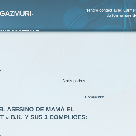
Prendre contact avec Carmen
GAZMURI-
du
formulaire d
IQUE SOCIETALE-
ECRIVAIN
é
S A mis padres.
Comments: -
EL ASESINO DE MAMÁ EL
 » B.K. Y SUS 3 CÓMPLICES: