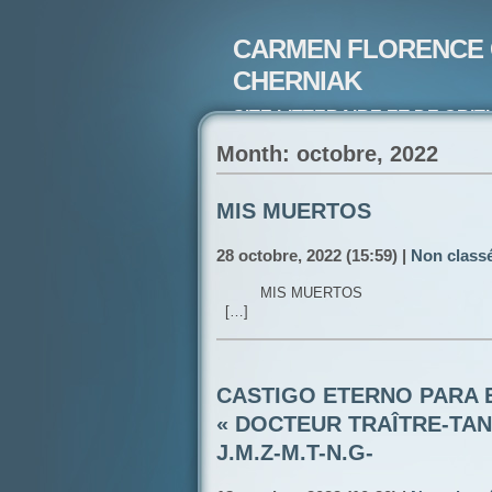
CARMEN FLORENCE 
CHERNIAK
SITE LITTERAIRE ET DE CRIT
ARTISTE PEINTRE ET POETE-
Month: octobre, 2022
MIS MUERTOS
28 octobre, 2022 (15:59) |
Non class
MIS MUERTO
[…]
CASTIGO ETERNO PARA 
« DOCTEUR TRAÎTRE-TANT
J.M.Z-M.T-N.G-