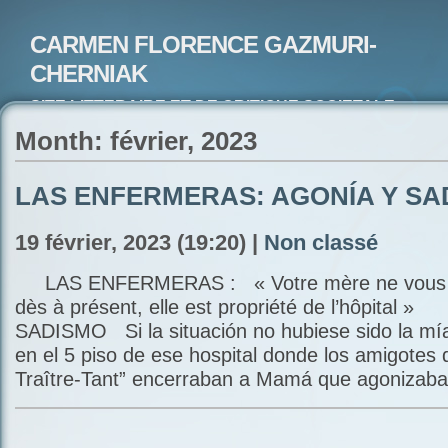
CARMEN FLORENCE GAZMURI-
CHERNIAK
SITE LITTERAIRE ET DE CRITIQUE SOCIETALE-
ARTISTE PEINTRE ET POETE-ECRIVAIN
Month: février, 2023
LAS ENFERMERAS: AGONÍA Y SA
19 février, 2023 (19:20) |
Non classé
LAS ENFERMERAS : « Votre mère ne vous ap
dès à présent, elle est propriété de l’hôpital
SADISMO Si la situación no hubiese sido la mía
en el 5 piso de ese hospital donde los amigotes 
Traître-Tant” encerraban a Mamá que agonizaba 