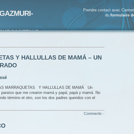
Prendre contact avec Carmen
GAZMURI-
du
formulaire d
IQUE SOCIETALE-
ECRIVAIN
ETAS Y HALLULLAS DE MAMÁ – UN
GRADO
ssé
LAS MARRAQUETAS Y HALLULLAS DE MAMÁ Un
 un paraíso que me crearon mamá y papá; papá y mamá. No
do término el otro, son los dos padres queridos con el
Comments: -
CO