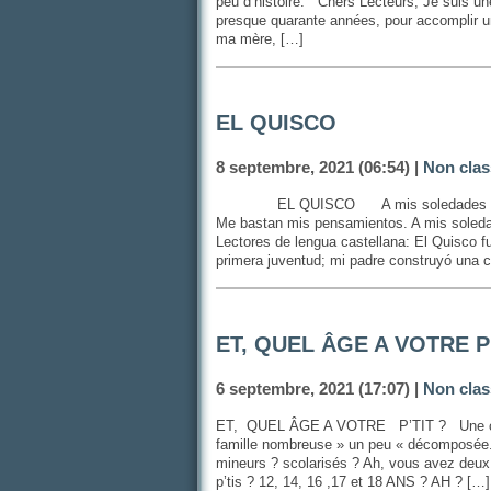
peu d’histoire. Chers Lecteurs, Je suis une
presque quarante années, pour accomplir un
ma mère, […]
EL QUISCO
8 septembre, 2021 (06:54) |
Non clas
EL QUISCO A mis soledades voy De 
Me bastan mis pensamientos. A mis sol
Lectores de lengua castellana: El Quisco f
primera juventud; mi padre construyó una 
ET, QUEL ÂGE A VOTRE P
6 septembre, 2021 (17:07) |
Non clas
ET, QUEL ÂGE A VOTRE P’TIT ? Une conve
famille nombreuse » un peu « décomposée.
mineurs ? scolarisés ? Ah, vous avez deux q
p’tis ? 12, 14, 16 ,17 et 18 ANS ? AH ? […]