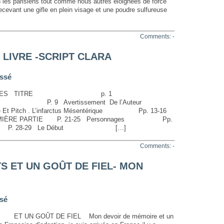
iens tout comme nous autres éloignées de force
cevant une gifle en plein visage et une poudre sulfureuse
Comments: -
 LIVRE -SCRIPT CLARA
ssé
RES TITRE p. 1
 P. 9 Avertissement De l’Auteur
 Pitch . L’infarctus Mésentérique Pp. 13-16
EMIÈRE PARTIE P. 21-25 Personnages Pp.
inéaste P. 28-29 Le Début […]
Comments: -
 ET UN GOÛT DE FIEL- MON
sé
GOÛT DE FIEL Mon devoir de mémoire et un