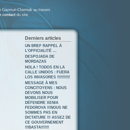
 Gazmuri-Cherniak au travers
e contact
du site.
Derniers articles
UN BREF RAPPEL À
L’OFFICIALITÉ …
DESPOJADA DE
MORDAZAS
HOLA ! TODOS EN LA
CALLE UNIDOS : FUERA
LOS INVASORES !!!!!!!!!!!
MESSAGE À MES
CONCITOYENS : NOUS
DEVONS NOUS
MOBILISER POUR
DÉFENDRE XENIA
FEDOROVA !!!NOUS NE
SOMMES PAS EN
DICTATURE !!! ASSEZ DE
CE GOUVERNEMENT
!!!BASTA!!!!!!!