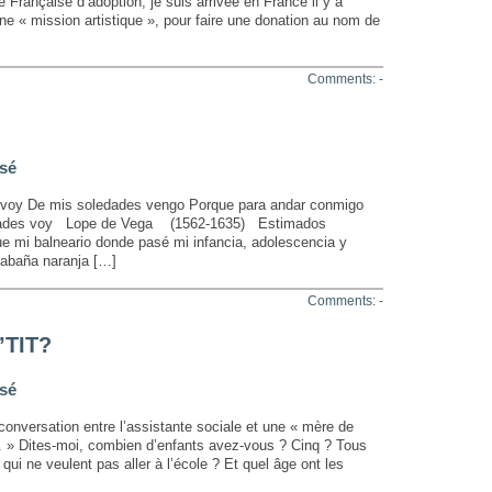
 Française d’adoption, je suis arrivée en France il y a
e « mission artistique », pour faire une donation au nom de
Comments: -
sé
mis soledades vengo Porque para andar conmigo
edades voy Lope de Vega (1562-1635) Estimados
ue mi balneario donde pasé mi infancia, adolescencia y
cabaña naranja […]
Comments: -
’TIT?
sé
rsation entre l’assistante sociale et une « mère de
 » Dites-moi, combien d’enfants avez-vous ? Cinq ? Tous
ui ne veulent pas aller à l’école ? Et quel âge ont les