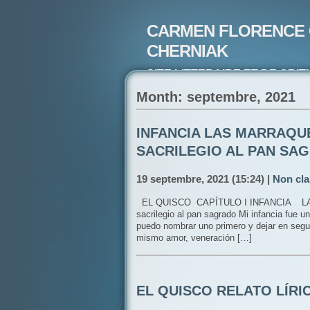
CARMEN FLORENCE 
CHERNIAK
SITE LITTERAIRE ET DE CRIT
ARTISTE PEINTRE ET POETE-
Month: septembre, 2021
INFANCIA LAS MARRAQU
SACRILEGIO AL PAN SA
19 septembre, 2021 (15:24) |
Non cla
EL QUISCO CAPÍTULO I INFANCIA 
sacrilegio al pan sagrado Mi infancia fue
puedo nombrar uno primero y dejar en segun
mismo amor, veneración […]
EL QUISCO RELATO LÍRI