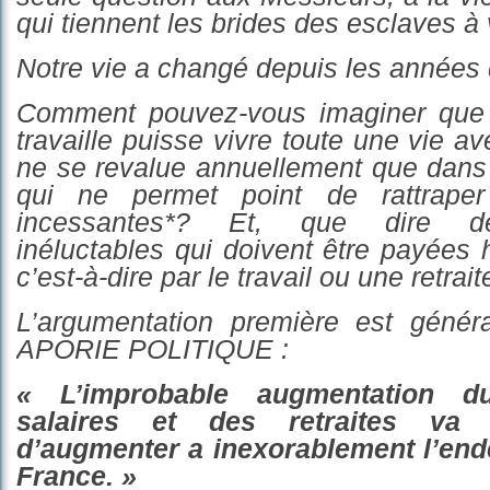
qui
tiennent
les brides des esclaves à 
Notre vie a changé depuis les années 
Comment pouvez-vous imaginer que 
travaille puisse vivre toute une vie a
ne se r
e
value annuellement que dans 
qui ne permet point de rattrape
incessantes
*? Et,
que
dire d
inéluctables
qui
doivent être
payées 
c’est-à-dire par le travail
ou une retrait
L’argumentation première est généra
APORIE POLI
TIQUE :
« L’i
mprobable
augmentation 
salaires et de
s
retraite
s
va 
d’
augmenter
a inexorablement
l’end
France. »