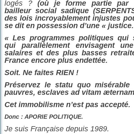
logés ?
(où je forme partie par 
bailleur social sadique
(SERPENT
des lois incroyable
ment injustes
pou
se dit
en possession d’une « justice.
« L
es programmes politiques qui s
qu
i
parallèlement
envisagent
une
salaires et des plus basses retraite
France encore plus endettée.
Soit. Ne faites RIEN !
P
r
éservez
le
statu quo
misérable
pauvres,
esclaves
ad vitam æternam
Cet immobilisme n’est pas accepté.
Donc : APORIE POLITIQUE.
Je suis Française depuis 1989.