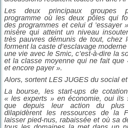
Les deux principaux groupes p
programme où les deux pôles qui fo
des programmes et celui d ’essayer »
misère qui atteint un niveau insoute
très pauvres
démunis
de tout, chez 
forment la caste d’esclavag
e
moderne q
une vie avec le Smic, c’est-à-dire la 
et la classe moyenne qui ne fait que 
et encore payer ».
Alors, sortent LES JUGES du social et
La bourse, les start-ups de cotation
« les experts »
en
éc
o
nomie, oui ils 
qu
e
depuis leur action du plus 
dila
pidèrent les ressources de la 
laisser pied-nus, rabaissé
e
et où sa d
tous les domaines la met
dans un n