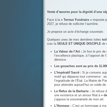
Vente d’œuvres pour la dignité d’une sé
Face à la
« Terreur Funéraire »
imposée pa
2027, je refuse de solliciter l’aumône.
Je propose un acte d’échange souverain.
Quelques unes de mes dernières toiles
toi
suis la
SEULE ET UNIQUE DISCIPLE
de 
La Valeur de l’Art :
Je fixe le prix de
l’excellence plastique, à l’opposé de l’a
dénonce.
Les gouaches sont au prix de 11.00
L’Impératif Sacré :
Si je consens aujo
motif qui dépasse tout commerce : ass
l’ingratitude de l’État. La Mairie de Pa
pour atteindre aujourd’hui un solde de
Le Refus de la Barbarie :
Je refuse d
une existence et un amour filial à
« d
j’oppose la souveraineté de mon art.
L’Honneur :
C’est un hommage à ma 