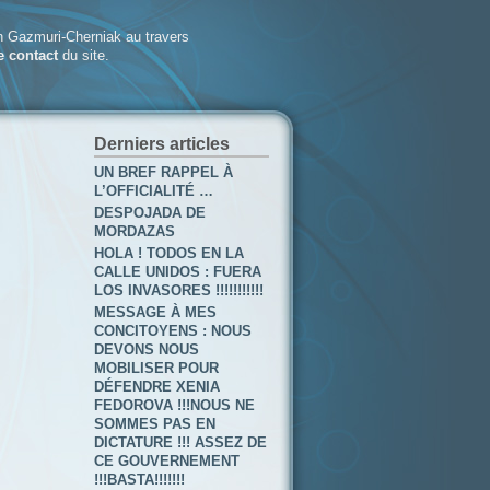
 Gazmuri-Cherniak au travers
e contact
du site.
Derniers articles
UN BREF RAPPEL À
L’OFFICIALITÉ …
DESPOJADA DE
MORDAZAS
HOLA ! TODOS EN LA
CALLE UNIDOS : FUERA
LOS INVASORES !!!!!!!!!!!
MESSAGE À MES
CONCITOYENS : NOUS
DEVONS NOUS
MOBILISER POUR
DÉFENDRE XENIA
FEDOROVA !!!NOUS NE
SOMMES PAS EN
DICTATURE !!! ASSEZ DE
CE GOUVERNEMENT
!!!BASTA!!!!!!!