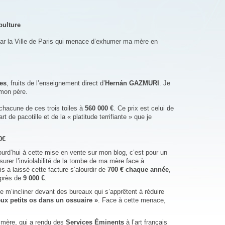
pulture
r la Ville de Paris qui menace d’exhumer ma mère en
les
, fruits de l’enseignement direct d’
Hernán GAZMURI
. Je
mon père.
 chacune de ces trois toiles à
560 000 €
. Ce prix est celui de
rt de pacotille et de la « platitude terrifiante » que je
0€
urd’hui à cette mise en vente sur mon blog, c’est pour un
urer l’inviolabilité de la tombe de ma mère face à
ris a laissé cette facture s’alourdir de
700 € chaque année
,
 près de
9 000 €
.
e m’incliner devant des bureaux qui s’apprêtent à réduire
eux petits os dans un ossuaire »
. Face à cette menace,
mère, qui a rendu des
Services Éminents
à l’art français