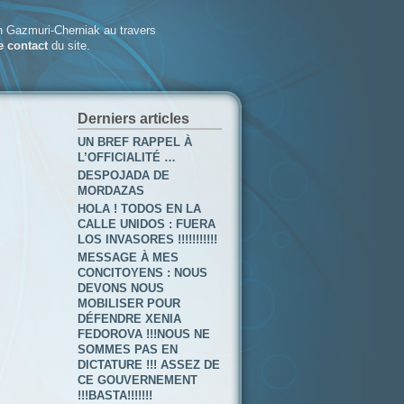
 Gazmuri-Cherniak au travers
e contact
du site.
Derniers articles
UN BREF RAPPEL À
L’OFFICIALITÉ …
DESPOJADA DE
MORDAZAS
HOLA ! TODOS EN LA
CALLE UNIDOS : FUERA
LOS INVASORES !!!!!!!!!!!
MESSAGE À MES
CONCITOYENS : NOUS
DEVONS NOUS
MOBILISER POUR
DÉFENDRE XENIA
FEDOROVA !!!NOUS NE
SOMMES PAS EN
DICTATURE !!! ASSEZ DE
CE GOUVERNEMENT
!!!BASTA!!!!!!!