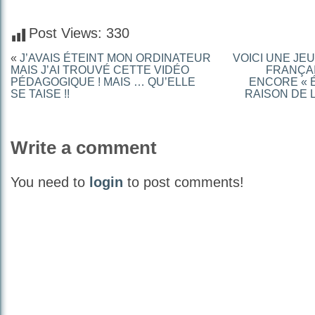
Post Views:
330
«
J’AVAIS ÉTEINT MON ORDINATEUR
VOICI UNE J
MAIS J’AI TROUVÉ CETTE VIDÉO
FRANÇAI
PÉDAGOGIQUE ! MAIS … QU’ELLE
ENCORE « É
SE TAISE !!
RAISON DE 
Write a comment
You need to
login
to post comments!