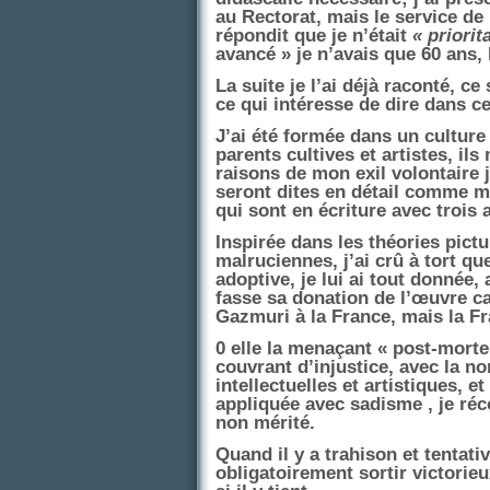
au Rectorat, mais le service d
répondit que je n’était
« priorit
avancé » je n’avais que 60 ans, 
La suite je l’ai déjà raconté, c
ce qui intéresse de dire dans c
J’ai été formée dans un cultur
parents cultives et artistes, ils
raisons de mon exil volontaire j
seront dites en détail comm
qui sont en écriture avec trois a
Inspirée dans les théories pict
malruciennes, j’ai crû à tort qu
adoptive, je lui ai tout donnée,
fasse sa donation de l’œuvre ca
Gazmuri à la France, mais la Fr
0 elle la menaçant « post-mortem
couvrant d’injustice, avec la 
intellectuelles et artistiques, et
appliquée avec sadisme , je réc
non mérité.
Quand il y a trahison et tentati
obligatoirement sortir victorieu