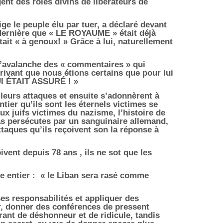
gent des rôles divins de libérateurs de
ige le peuple élu par tuer, a déclaré devant
dernière que « LE ROYAUME » était déjà
était « à genoux! » Grâce à lui, naturellement
 l’avalanche des « commentaires » qui
crivant que nous étions certains que pour lui
 ÉTAIT ASSURÉ ! »
eurs attaques et ensuite s’adonnèrent à
tier qu’ils sont les éternels victimes se
x juifs victimes du nazisme, l’histoire de
as persécutes par un sanguinaire allemand,
attaques qu’ils reçoivent son la réponse à
vent depuis 78 ans , ils ne sot que les
e entier :
« le Liban sera rasé comme
ses responsabilités et appliquer des
ir, donner des conférences de pressent
ant de déshonneur et de ridicule, tandis