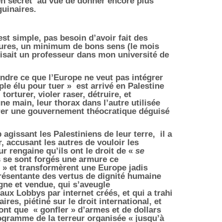
en secret
au vue de donner encore plus
guinaires.
t simple, pas besoin d’avoir fait des
ieures, un minimum de bons sens (le mois
ait un professeur dans mon université de
dre ce que l’Europe ne veut pas intégrer
ple élu pour tuer »
est arrivé en Palestine
 torturer, violer raser, détruire, et
 main, leur thorax dans l’autre utilisée
rer une gouvernement théocratique déguisé
agissant les Palestiniens de leur terre,
il a
, accusant les autres de vouloir les
ur rengaine qu’ils ont le droit de «
se
ls se sont forgés une armure ce
» et transformèrent une Europe jadis
présentante des vertus de dignité humaine
gne et vendue, qui s’aveugle
aux Lobbys par internet créés, et qui a trahi
res, piétiné sur le droit international, et
font que
« gonfler » d’armes et de dollars
ogramme de la terreur organisée « jusqu’à