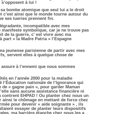
 s’opposent à lui !
à sa bombe atomique que seul lui a le droit
et c’est ainsi que le monde tourne autour du
ue ses tueries prennent fin.
 dégradante, incompatible avec mes
e manifeste symbolique, car je ne trouve pas
it de la guerre, c’ est vivre avec ma
 à part « la Madre Patria » l’Espagne
ma jeunesse parisienne de partir avec mes
fs, servent elles à quelque chose de
ui assure à l’ennemi que nous sommes
êtés en l’année 2000 pour la maladie
é l
’Éducation nationale de l’Ignorance
qui
e de « gagne pain », pour garder Maman
elle sans aucune assistance financière ni
 à contrent EHPAD ! Ou planter chez nous un
r ainsi le chômage en mettant de force chez
ée pour devenir « aide soignante » , ils
allaient essayer de planter leurs dispositifs
gées, ma barrière étanche chez nous les a