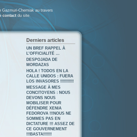
 Gazmuri-Cherniak au travers
e contact
du site.
Derniers articles
UN BREF RAPPEL À
L’OFFICIALITÉ …
DESPOJADA DE
MORDAZAS
HOLA ! TODOS EN LA
CALLE UNIDOS : FUERA
LOS INVASORES !!!!!!!!!!!
MESSAGE À MES
CONCITOYENS : NOUS
DEVONS NOUS
MOBILISER POUR
DÉFENDRE XENIA
FEDOROVA !!!NOUS NE
SOMMES PAS EN
DICTATURE !!! ASSEZ DE
CE GOUVERNEMENT
!!!BASTA!!!!!!!