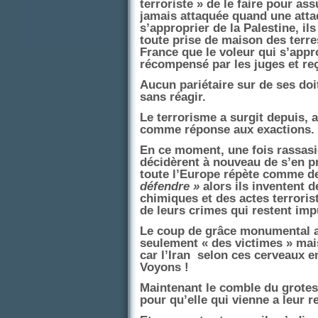
terroriste » de le faire pour a
jamais attaquée quand une attaq
s’approprier de la Palestine, il
toute prise de maison des terre
France que le voleur qui s’appr
récompensé par les juges et re
Aucun pariétaire sur de ses doi
sans réagir.
Le terrorisme a surgit depuis, av
comme réponse aux exactions.
En ce moment, une fois rassasié
décidèrent à nouveau de s’en p
toute l’Europe répète comme d
défendre »
alors ils inventent
chimiques et des actes terrorist
de leurs crimes qui restent imp
Le coup de grâce monumental a é
seulement « des victimes » mais
car l’Iran
selon ces cerveaux e
Voyons !
Maintenant le comble du grotesq
pour qu’elle qui vienne a leur 