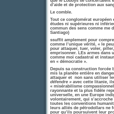
que le Lobbys se concertaient 
d’aide et de protection aux san
Le comble.
Tout ce conglomérat européen es
études ni supérieures ni infér
commun des sens comme me dis
Santiago)
ssuffit amplement pour compren
comme l’unique vérité, « le peu
pour attaquer, tuer, voler, piller,
emprisonner. LEs armes dans une
comme moi cadastral et instau
en « démocratie ».
Depuis sa construction forcée b 
mis la planète entière en danger
attaquer et
non sans utiliser le
défendre »
avec cette litanie, i
« misérabilisme compassionnel 
rayonnante et la plus fidèle re
universelle, en une Europe indi
volontairement, qui s’accroche 
toutes les conventions humanitai
leurs alliés de pétrodollars ne 
pour qu’ils poursuivent leur pr