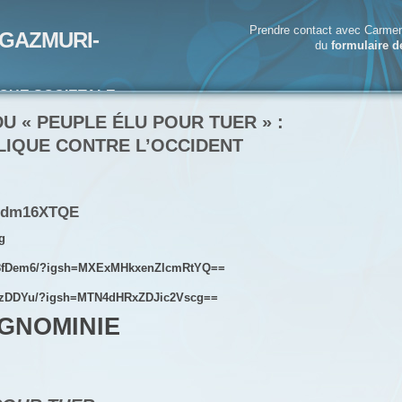
Prendre contact avec Carmen
GAZMURI-
du
formulaire d
IQUE SOCIETALE-
ECRIVAIN
U « PEUPLE ÉLU POUR TUER » :
IQUE CONTRE L’OCCIDENT
6Ydm16XTQE
g
ms8fDem6/?igsh=MXExMHkxenZlcmRtYQ==
jszDDYu/?igsh=MTN4dHRxZDJic2Vscg==
IGNOMINIE