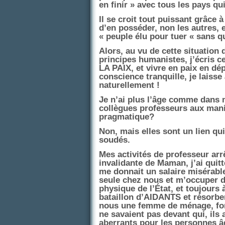
en finir » avec tous les pays qui
Il se croit tout puissant grâce 
d’en posséder, non les autres, 
« peuple élu pour tuer « sans q
Alors, au vu de cette situation
principes humanistes, j’écris c
LA PAIX, et vivre en paix en dép
conscience tranquille, je laisse
naturellement !
Je n’ai plus l’âge comme dans 
collègues professeurs aux mani
pragmatique?
Non, mais elles sont un lien q
soudés.
Mes activités de professeur arr
invalidante de Maman, j’ai quitt
me donnait un salaire misérabl
seule chez nous et m’occuper d’
physique de l’État, et toujours
bataillon d’AIDANTS et résorbe
nous une femme de ménage, form
ne savaient pas devant qui, ils 
aberrants pour les personnes â