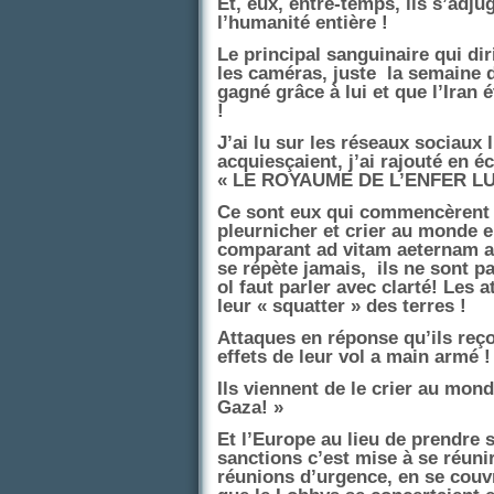
Et, eux, entre-temps, ils s’adju
l’humanité entière !
Le principal sanguinaire qui dir
les caméras, juste
la semaine 
gagné grâce à lui et que l’Iran 
!
J’ai lu sur les réseaux sociaux
acquiesçaient, j’ai rajouté en é
« LE ROYAUME DE L’ENFER LUI
Ce sont eux qui commencèrent l
pleurnicher et crier au monde en
comparant ad vitam aeternam au
se répète jamais,
ils ne sont p
ol faut parler avec clarté! Les 
leur « squatter » des terres !
Attaques en réponse qu’ils reçoi
effets de leur vol a main armé !
Ils viennent de le crier au mond
Gaza! »
Et l’Europe au lieu de prendre 
sanctions c’est mise à se réun
réunions d’urgence, en se couvr