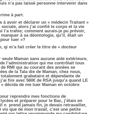
 suis n’a pas laissé personne intervenir dans
rime à part.
à avoir et déclarer un « médecin Traitant »
sociale, alors j’ai confié le corps et la vie
 l’a trahie; comment aurais-je pu prévoir,
t manquer à sa déontologie, qu’il, était un
 pour tuer »?
 qi m’a fait créer le titre de «
docteur
er seule Maman sans aucune aide extérieure,
e de l’administration qui me contrôlait tous
 € de RMI qui au courant des années se
ées de la Tala die de Maman, chez nous,
totalement grabataire et dépendante de
/ j’ai fini avec 560€ de RSA jusqu’a quand LE
t » décida de me tuer Maman en octobre
 pour reprendre mes fonctions de
lycées et préparer pour le Bac, j’étais en
il n
prend jamais fin, je devais retravailler,
i vis que de mon travail, c’est une petite
ésenté par lettre recommande ma candidature