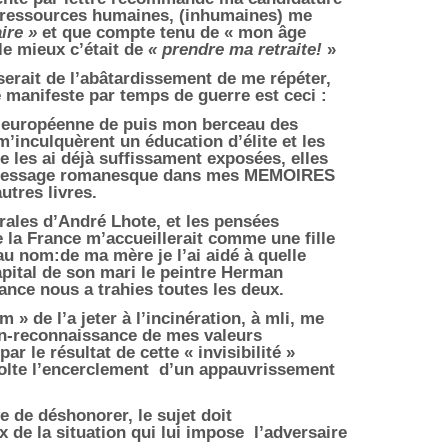
e ressources humaines, (inhumaines) me
aire »
et que compte tenu de « mon âge
le mieux c’était de
« prendre ma retraite!
»
e serait de l’abâtardissement de me répéter,
e manifeste par temps de guerre est ceci :
e européenne de puis mon berceau des
 m’inculquèrent un éducation d’élite et les
e les ai déjà suffissament exposées, elles
e message romanesque dans mes MEMOIRES
utres livres.
urales d’André Lhote, et les pensées
e la France m’accueillerait comme une fille
 au nom:de ma mère je l’ai aidé à quelle
pital de son mari le peintre Herman
ance nous a trahies toutes les deux.
 » de l’a jeter à l’incinération, à mli, me
non-reconnaissance de mes valeurs
 par le résultat de cette « invisibilité »
olte l’encerclement
d’un appauvrissement
ve de déshonorer, le sujet doit
x de la situation qui lui impose
l’adversaire