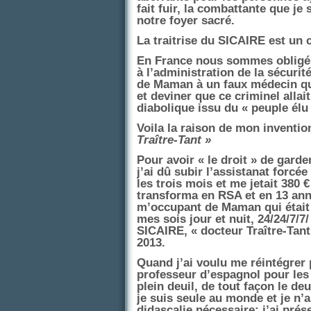
fait fuir, la combattante que je
notre foyer sacré.
La traitrise du SICAIRE est un c
En France nous sommes obligés 
à l’administration de la sécurité 
de Maman à un faux médecin qui
et deviner que ce criminel allai
diabolique issu du « peuple élu
Voila la raison de mon invention,
Traître-Tant »
Pour avoir « le droit » de gard
j’ai dû subir l’assistanat forcé
les trois mois et me jetait 380
transforma en RSA et en 13 ann
m’occupant de Maman qui était 
mes sois jour et nuit, 24/24/7/7
SICAIRE, « docteur Traître-Tan
2013.
Quand j’ai voulu me réintégrer
professeur d’espagnol pour les 
plein deuil, de tout façon le deu
je suis seule au monde et je n’a
didascalie nécessaire; j’ai pr