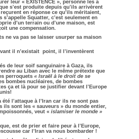
ssurer leur « EXISTENCE », personne les a
ue s’est produite depuis qu’ils arrivèrent
s reçurent en réponse ce qu’ils méritaient,
s s’appelle Squatter, c’est seulement en
oprie d’un terrain ou d’une maison, est
çoit une compensation.
ts ne va pas se laisser usurper sa maison
ant il n’existait
point, il l’inventèrent
s de leur soif sanguinaire à Gaza, ils
rendre au Liban avec le même prétexte que
es perroquets
« Israël à le droit de se
 des bombes nucléaires, de bombes
es ça et là pour se justifier devant l’Europe
unis!
té l’attaque à l’Iran car ils ne sont pas
 ils sont les « sauveurs » du monde entier,
mpoissonnés, veut «
islamiser le monde »
ue, est de prier et faire peur à l’Europe,
rescousse car l’Iran va nous bombarder !