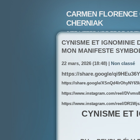
CARMEN FLORENCE 
CHERNIAK
SITE LITTERAIRE ET DE CRIT
ARTISTE PEINTRE ET POETE-
CYNISME ET IGNOMINIE D
MON MANIFESTE SYMBOL
22 mars, 2026 (18:48) |
Non classé
https://share.google/qi9HEu3
https://share.google/XSnQd4lrOhyNY65I
https://www.instagram.com/reel/DVv
https://www.instagram.com/reel/DR1W
CYNISME ET 