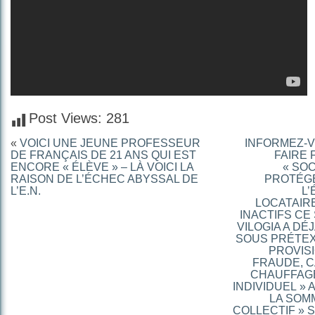
Post Views:
281
«
VOICI UNE JEUNE PROFESSEUR
INFORMEZ-V
DE FRANÇAIS DE 21 ANS QUI EST
FAIRE 
ENCORE « ÉLÈVE » – LÀ VOICI LA
« SO
RAISON DE L’ÉCHEC ABYSSAL DE
PROTÉGÉ
L’E.N.
L’
LOCATAIRE
INACTIFS CE
VILOGIA A DÉ
SOUS PRÉTEX
PROVISI
FRAUDE, C
CHAUFFAG
INDIVIDUEL » 
LA SOM
COLLECTIF » S