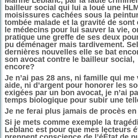
Marine Leblanc, par la faute crimine
bailleur social qui lui a loué une HL
moisissures cachées sous la peintur
tombée malade et la gravité de sont é
le médecins pour lui sauver la vie, on
pratique une greffe de ses deux pou
pu déménager mais tardivement. Sel
dernières nouvelles elle se bat encor
son avocat contre le bailleur social,
encore?
Je n’ai pas 28 ans, ni famille qui me
aide, ni d’argent pour honorer les 
exigées par un bon avocat, je n’ai p
temps biologique pour subir une telle
Je ne ferai plus jamais de procès en
Si je mets comme exemple la tragéd
Leblanc est pour que mes lecteurs é
prennent conscience de l’éÉtat de pu