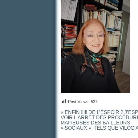
Post Views:
537
«
ENFIN !!!!! DE L’ESPOIR ? J’E
VOIR L’ARRÊT DES PROCÉDUR
MAFIEUSES DES BAILLEURS
« SOCIAUX » !TELS QUE VILOGIA