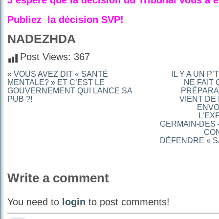
J’espère que la décision du Tribunal vous a é
Publiez la décision SVP!
NADEZHDA
Post Views:
367
«
VOUS AVEZ DIT « SANTÉ
IL Y A UN P
MENTALE? » ET C’EST LE
NE FAIT
GOUVERNEMENT QUI LANCE SA
PRÉPARAT
PUB ?!
VIENT DE
ENVOY
L’EX
GERMAIN-DES 
CON
DÉFENDRE « SA
Write a comment
You need to
login
to post comments!