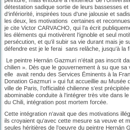
peinture, mais entouré à l’extérieur de l’Universit
détestation sadique sortie de leurs bassesses e
d’infériorité, inspirées tous d’une jalousie et sad
les deux, les motivations
certaines et reconnues 
je cite Victor CARVACHO, qui l’a écrit publique
les éléments qui motivèrent l’ignoble et seul moti
persécution, et qu’il subir sa vie durant mais je s
défendre est je le ferai
sans relâche, jusqu’à la 
Le peintre Hernán Gazmuri n’était pas inscrit da
chilien ». Dès que le gouvernement à su que sa v
elle
avait rendu des Services Éminents à la Fra
Donation Gazmuri » qui fut accueillie au Musée 
ville de Paris, l’officialité chilienne s’est précipit
abominable conduite à l’intégrer très vite dans le
du Chili, intégration post mortem forcée.
Cette intégration n’avait que des motivations illég
ils croyaient qu’avec cette mesure sa veuve et 
seules héritières de l’oeuvre du peintre Hernán