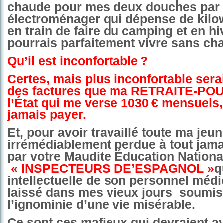
chaude pour mes deux douches par 
électroménager qui dépense de kilo
en train de faire du camping et en hiv
pourrais parfaitement vivre sans cha
Qu’il est inconfortable
?
Certes, mais plus inconfortable sera
des factures que ma RETRAITE-PO
l’État qui me verse 1030
€ mensuels,
jamais payer.
Et, pour avoir travaillé toute ma jeu
irrémédiablement perdue à tout jama
par votre Maudite Éducation Nation
« INSPECTEURS DE’ESPAGNOL »
q
intellectuelle de son personnel méd
laissé dans mes vieux jours soumi
l’ignominie d’une vie misérable.
Ce sont ces mafieux qui devraient av