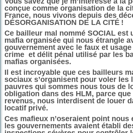
Vous savez que je m’intéresse à la p
conçue comme organisation de la ci
France, nous vivons depuis des déc
DÉSORGANISATION DE LA CITÉ
!
Ce bailleur mal nommé SOCIAL est 
mafia organisée qui nous étrangle av
gouvernement avec le faux et usage 
crime
et délit pénal utilisé par les 
mafias organisées.
Il est incroyable que ces bailleurs
sociaux s’organisent pour voler les 
pauvres qui sommes nous tous de
l
obligation dans des HLM, parce que 
revenus, nous interdisent de louer 
locatif privé.
Ces mafieux n’oseraient point nous 
les gouvernements avaient établi des
inspections sévères pour contrôler l