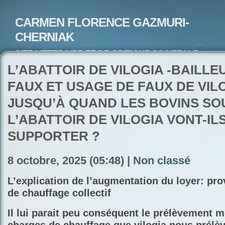
CARMEN FLORENCE GAZMURI-
CHERNIAK
SITE LITTERAIRE ET DE CRITIQUE SOCIETALE-
ARTISTE PEINTRE ET POETE-ECRIVAIN
L’ABATTOIR DE VILOGIA -BAILLE
FAUX ET USAGE DE FAUX DE VILO
JUSQU’À QUAND LES BOVINS SO
L’ABATTOIR DE VILOGIA VONT-IL
SUPPORTER ?
8 octobre, 2025 (05:48) |
Non classé
L’explication de l’augmentation du loyer: pr
de chauffage collectif
Il lui parait peu conséquent le prélèvement 