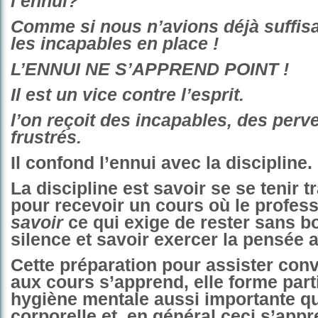
l’ennui?
Comme si nous n’avions déjà suffi
les incapables en place !
L’ENNUI NE S’APPREND POINT !
Il est un vice contre l’esprit.
l’on reçoit des incapables, des perve
frustrés.
Il confond l’
ennui
avec
la discipline.
La discipline est savoir
se se tenir t
pour recevoir un cours où le profes
savoir
ce qui exige de rester sans b
silence et savoir
exercer la pensée a
Cette préparation pour assister co
aux cours s’apprend, elle forme part
hygiène mentale aussi importante qu
corporelle et, en général ceci s’appr