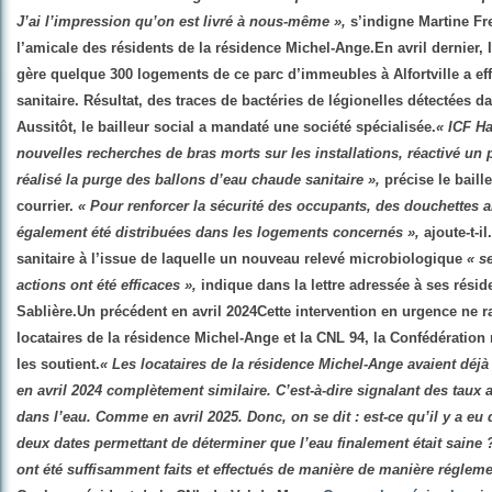
J’ai l’impression qu’on est livré à nous-même »,
s’indigne Martine Fre
l’amicale des résidents de la résidence Michel-Ange.
En avril dernier, 
gère quelque 300 logements de ce parc d’immeubles à Alfortville a ef
sanitaire. Résultat, des traces de bactéries de légionelles
détectées
da
Aussitôt, le bailleur social a mandaté une société spécialisée.
« ICF Ha
nouvelles recherches de bras morts sur les installations, réactivé un 
réalisé la purge des ballons d’eau chaude sanitaire »,
précise le baill
courrier.
« Pour renforcer la sécurité des occupants, des douchettes an
également été distribuées dans les logements concernés »,
ajoute-t-il.
sanitaire à l’issue de laquelle un nouveau relevé microbiologique
« s
actions ont été efficaces »,
indique dans la lettre adressée à ses réside
Sablière.
Un précédent en avril 2024
Cette intervention en urgence ne r
locataires de la résidence Michel-Ange et la CNL 94, la Confédération
les soutient.
« Les locataires de la résidence Michel-Ange avaient déjà 
en avril 2024 complètement similaire. C’est-à-dire signalant des taux
dans l’eau. Comme en avril 2025. Donc, on se dit : est-ce qu’il y a eu
deux dates permettant de déterminer que l’eau finalement était saine 
ont été suffisamment faits et effectués de manière de manière régleme