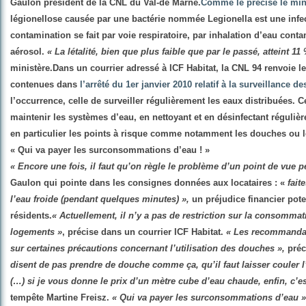
Gaulon président de la CNL du Val-de Marne.
Comme le précise le mini
légionellose causée par une bactérie nommée Legionella est une infe
contamination se fait par voie respiratoire, par inhalation d’eau cont
aérosol.
« La létalité, bien que plus faible que par le passé, atteint 11
ministère.
Dans un courrier adressé à ICF Habitat, la CNL 94 renvoie le
contenues dans
l’arrêté du 1er janvier 2010 relatif à la surveillance d
l’occurrence, celle de surveiller
régulièrement les eaux distribuées. C
maintenir les systèmes d’eau, en nettoyant et en désinfectant réguliè
en particulier les points à risque comme notamment les douches ou 
« Qui va payer les surconsommations d’eau ! »
« Encore une fois, il faut qu’on règle le problème d’un point de vue 
Gaulon qui pointe dans les consignes données aux locataires : «
fait
l’eau froide (pendant quelques minutes) »,
un préjudice financier pote
résidents.
« Actuellement, il n’y a pas de restriction sur la consomma
logements »
, précise dans un courrier ICF Habitat.
« Les recommandat
sur certaines précautions concernant l’utilisation des douches »,
préci
disent de pas prendre de douche comme ça, qu’il faut laisser couler 
(…) si je vous donne le prix d’un mètre cube d’eau chaude, enfin, c’es
tempête Martine Freisz.
« Qui va payer les surconsommations d’eau »