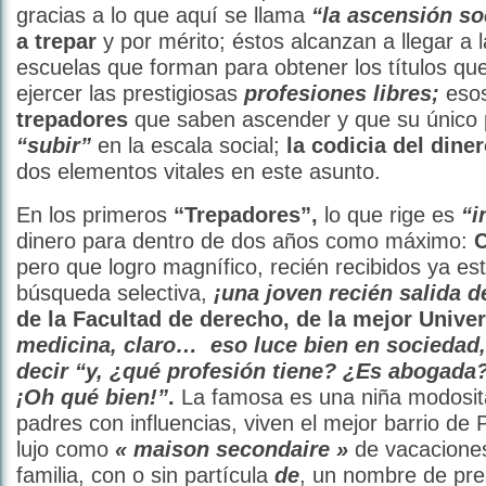
gracias a lo que aquí se llama
“la ascensión so
a trepar
y por mérito; éstos alcanzan a llegar a 
escuelas que forman para obtener los títulos que
ejercer las prestigiosas
profesiones libres;
eso
trepadores
que saben ascender y que su único 
“subir”
en la escala social;
la codicia del diner
dos elementos vitales en este asunto.
En los primeros
“Trepadores”,
lo que rige es
“i
dinero para dentro de dos años como máximo:
pero que logro magnífico, recién recibidos ya es
búsqueda selectiva,
¡una joven recién salida
d
de la Facultad de derecho, de la mejor Unive
medicina, claro… eso luce bien en sociedad,
decir “y, ¿qué profesión tiene? ¿Es abogada
¡Oh qué bien!”
.
La famosa es una niña modosita
padres con influencias, viven el mejor barrio de P
lujo como
« maison secondaire »
de vacaciones
familia, con o sin partícula
de
, un nombre de pre