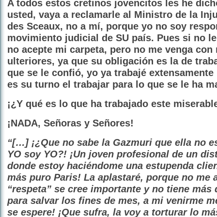
A todos estos cretinos jovencitos les he dic
usted, vaya a reclamarle al Ministro de la Inj
des Sceaux, no a mí, porque yo no soy respo
movimiento judicial de SU país. Pues si no le
no acepte mi carpeta, pero no me venga con
ulteriores, ya que su obligación es la de trab
que se le confió, yo ya trabajé extensamente 
es su turno el trabajar para lo que se le ha 
¡¿Y qué es lo que ha trabajado este miserabl
¡NADA, Señoras y Señores!
“[…] ¡¿Que no sabe la Gazmuri que ella no e
YO soy YO?! ¡Un joven profesional de un dist
donde estoy haciéndome una estupenda clien
más puro Paris! La aplastaré, porque no me 
“respeta” se cree importante y no tiene más 
para salvar los fines de mes, a mi venirme m
se espere! ¡Que sufra, la voy a torturar lo m