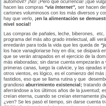
automóvil? ¡No! ¡Pero qué ocurrencia! ¡qué vulg
hacen las compras
“vía
Internet”,
ser hacen de
cartones voluminosos con los más diversos y co
hay que verlo,
¡en la alimentación se demuest
nivel social!
Las compras de pañales, leche, biberones, etc, 
programa del más alto grado intelectual, allí ve
enredarán para toda la vida que les queda de
“j
los hace vanagloriarse hoy en día; se disipará 
que se verán atrapados en el ejercicio de la dom
más elaboradas; sin darse cuenta empezarán a v
primeras canas, luego la calvicie, y las ojeadas i
otros vientos, es lógico, es el comienzo del más
fastidios, eso que se llama rutina y que desem
grandioso
aburrimiento existencial;
tratando d
aferrándose a los últimos años de la juventud; e
creían eterna, cuando se creían eternamente jóv
¿ven? Se les pasó el tiempo, sin darse cuenta t