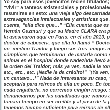
Yo soy para esos jovencitos recién titulados
“vivir” a tanteos existenciales y profesional
resumirse en esto:
una vieja algo descarriad
extravagancias
intelectuales y artísticas qu
cuenta,
“ella dice que…”
“
Ella cuenta que es 
Hernán Gazmuri y que su Madre CLARA era pi
la asesinaron aquí en Paris, en el año 2013, 
doctor de cabecera, que ella lo llamó “ Docte
un médico Traidor y luego sus tres amigos 
cómplices que terminaron de matarla como 
animal en el hospital donde Nadezhda llevó 
la orden del Traidor; más ya ven, nadie la to
etc., etc., etc
.
¡Nadie le da crédito!” “¡Ya ven,
un centavo…!” Nada de interesante su caso,
aceptarla para reírnos de ella un poco. En t
nada engañarla, no corremos ningún riesgo, s
denunciarnos por las canalladas que vamos a
tomará tiempo en ser creíble y al paso de la j
tenemos tiempo suficiente para reírnos de el