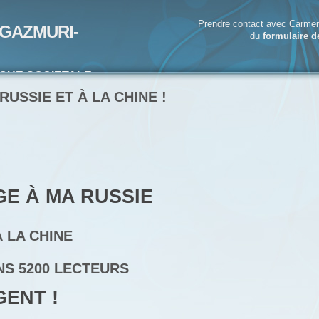
Prendre contact avec Carmen
GAZMURI-
du
formulaire d
IQUE SOCIETALE-
ECRIVAIN
USSIE ET À LA CHINE !
MA RUSSIE
HINE
NS 5200 LECTEURS
ENT !