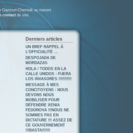
 Gazmuri-Cherniak au travers
e contact
du site.
Derniers articles
UN BREF RAPPEL À
L’OFFICIALITÉ …
DESPOJADA DE
MORDAZAS
HOLA ! TODOS EN LA
CALLE UNIDOS : FUERA
LOS INVASORES !!!!!!!!!!!
MESSAGE À MES
CONCITOYENS : NOUS
DEVONS NOUS
MOBILISER POUR
DÉFENDRE XENIA
FEDOROVA !!!NOUS NE
SOMMES PAS EN
DICTATURE !!! ASSEZ DE
CE GOUVERNEMENT
!!!BASTA!!!!!!!