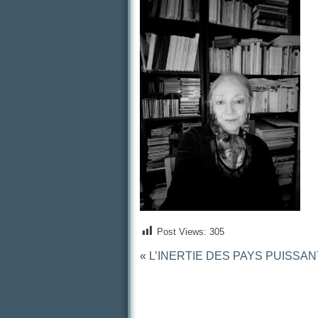
Post Views:
305
«
L’INERTIE DES PAYS PUISSA