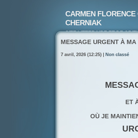
CARMEN FLORENCE 
CHERNIAK
SITE LITTERAIRE ET DE CRIT
ARTISTE PEINTRE ET POETE-
MESSAGE URGENT À MA R
7 avril, 2026 (12:25) |
Non classé
MESSAGE À 
ET À LA C
OÙ JE MAINTIE
URG