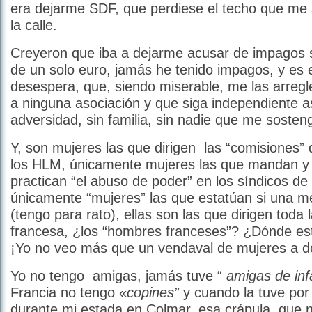
era dejarme SDF, que perdiese el techo que me 
la calle.
Creyeron que iba a dejarme acusar de impagos s
de un solo euro, jamás he tenido impagos, y es e
desespera, que, siendo miserable, me las arregl
a ninguna asociación y que siga independiente a
adversidad, sin familia, sin nadie que me soste
Y, son mujeres las que dirigen las “comisiones” 
los HLM, únicamente mujeres las que mandan y d
practican “el abuso de poder” en los síndicos de
únicamente “mujeres” las que estatúan si una m
(tengo para rato), ellas son las que dirigen toda 
francesa, ¿los “hombres franceses”? ¿Dónde est
¡Yo no veo más que un vendaval de mujeres a d
Yo no tengo amigas, jamás tuve “
amigas de inf
Francia no tengo «
copines”
y cuando la tuve por
durante mi estada en Colmar, esa crápula que 