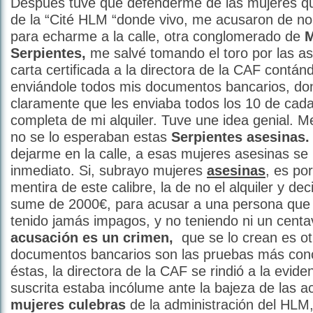
Después tuve que defenderme de las mujeres que
de la “Cité HLM “donde vivo, me acusaron de no p
para echarme a la calle, otra conglomerado de
M
Serpientes,
me salvé tomando el toro por las ast
carta certificada a la directora de la CAF contán
enviándole todos mis documentos bancarios, don
claramente que les enviaba todos los 10 de cad
completa de mi alquiler. Tuve une idea genial. Me 
no se lo esperaban estas
Serpientes asesinas.
dejarme en la calle, a esas mujeres asesinas se 
inmediato. Si, subrayo mujeres
asesinas
, es po
mentira de este calibre, la de no el alquiler y de
sume de 2000€, para acusar a una persona que 
tenido jamás impagos, y no teniendo ni un cent
acusación es un crimen,
que se lo crean es ot
documentos bancarios son las pruebas más con
éstas, la directora de la CAF se rindió a la evide
suscrita estaba incólume ante la bajeza de las a
mujeres culebras
de la administración del HLM,