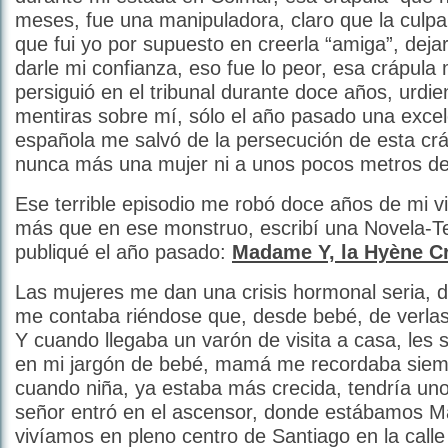
meses, fue una manipuladora, claro que la culpa 
que fui yo por supuesto en creerla “amiga”, dejar
darle mi confianza, eso fue lo peor, esa crápul
persiguió en el tribunal durante doce años, urdi
mentiras sobre mí, sólo el año pasado una exce
española me salvó de la persecución de esta crá
nunca más una mujer ni a unos pocos metros de 
Ese terrible episodio me robó doce años de mi 
más que en ese monstruo, escribí una Novela-T
publiqué el año pasado:
Madame Y, la Hyène Cr
Las mujeres me dan una crisis hormonal seria,
me contaba riéndose que, desde bebé, de verlas 
Y cuando llegaba un varón de visita a casa, les 
en mi jargón de bebé, mamá me recordaba siem
cuando niña, ya estaba más crecida, tendría un
señor entró en el ascensor, donde estábamos M
vivíamos en pleno centro de Santiago en la calle