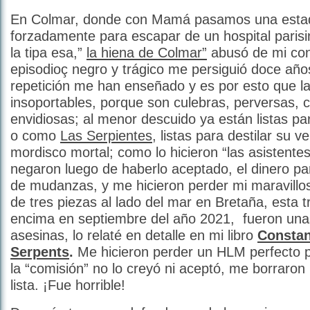
En Colmar, donde con Mamá pasamos una estad
forzadamente para escapar de un hospital parisi
la tipa esa,”
la hiena de Colmar”
abusó de mi con
episodioç negro y trágico me persiguió doce años
repetición me han enseñado y es por esto que l
insoportables, porque son culebras, perversas, 
envidiosas; al menor descuido ya están listas pa
o como
Las Serpientes
, listas para destilar su 
mordisco mortal; como lo hicieron “las asistente
negaron luego de haberlo aceptado, el dinero pa
de mudanzas, y me hicieron perder mi maravill
de tres piezas al lado del mar en Bretaña, esta 
encima en septiembre del año 2021, fueron una
asesinas, lo relaté en detalle en mi libro
Constan
Serpents
.
Me hicieron perder un HLM perfecto p
la “comisión” no lo creyó ni aceptó, me borraron
lista. ¡Fue horrible!