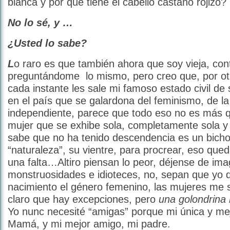
blanca y por qué tiene el cabello castaño rojizo?
No lo sé, y …
¿Usted lo sabe?
L
o raro es que también ahora que soy vieja, con
preguntándome lo mismo, pero creo que, por ot
cada instante les sale mi famoso estado civil de s
en el país que se galardona del feminismo, de la
independiente, parece que todo eso no es más q
mujer que se exhibe sola, completamente sola y
sabe que no ha tenido descendencia es un bicho r
“naturaleza”, su vientre, para procrear, eso qu
una falta…Altiro piensan lo peor, déjense de ima
monstruosidades e idioteces, no, sepan que yo 
nacimiento el género femenino, las mujeres me 
claro que hay excepciones, pero
una golondrina
Yo nunc necesité “amigas” porque mi única y me
Mamá, y mi mejor amigo, mi padre.