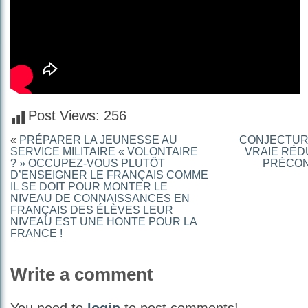
Post Views:
256
«
PRÉPARER LA JEUNESSE AU
CONJECTURE
SERVICE MILITAIRE « VOLONTAIRE
VRAIE RÉD
? » OCCUPEZ-VOUS PLUTÔT
PRÉCONI
D’ENSEIGNER LE FRANÇAIS COMME
IL SE DOIT POUR MONTER LE
NIVEAU DE CONNAISSANCES EN
FRANÇAIS DES ÉLÈVES LEUR
NIVEAU EST UNE HONTE POUR LA
FRANCE !
Write a comment