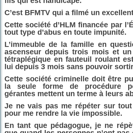
fils qui est handicapé.
C
’est BFMTV qui a filmé un excellen
Cette société
d’HLM
financée par l’É
tout type d’abus en toute impunité.
L’
immeuble
de la famille en quest
ascenseur de
p
uis trois mois et u
tétraplégique en fauteuil roulant es
lui depuis 3 mois sans pouvoir sortir
Cette société criminelle doit être p
la seule forme de procédure 
gérantes mettent un terme à leurs a
Je ne vais pa
s
me répéter sur tout 
pour me rendre la vie impossible.
En tant que pédagogue, je ne rép
que quand les personnes n’ont pas