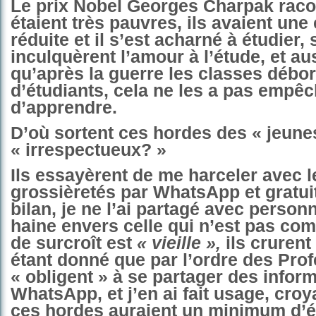
Le prix Nobel Georges Charpak racon
étaient très pauvres, ils avaient un
réduite et il s’est acharné à étudier, 
inculquèrent l’amour à l’étude, et au
qu’après la guerre les classes débo
d’étudiants, cela ne les a pas empê
d’apprendre.
D’où sortent ces hordes des « jeune
« irrespectueux? »
Ils essayèrent de me harceler avec l
grossièretés par WhatsApp et gratui
bilan, je ne l’ai partagé avec personn
haine envers celle qui n’est pas co
de surcroît est
« vieille »,
ils crurent
étant donné que par l’ordre des Pro
« obligent » à se partager des infor
WhatsApp, et j’en ai fait usage, croy
ces hordes auraient un minimum d’é