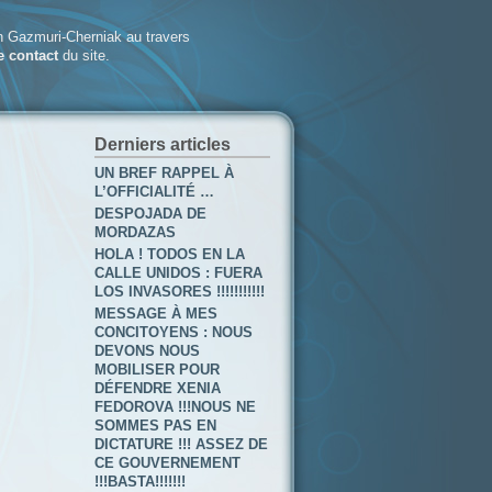
 Gazmuri-Cherniak au travers
e contact
du site.
Derniers articles
UN BREF RAPPEL À
L’OFFICIALITÉ …
DESPOJADA DE
MORDAZAS
HOLA ! TODOS EN LA
CALLE UNIDOS : FUERA
LOS INVASORES !!!!!!!!!!!
MESSAGE À MES
CONCITOYENS : NOUS
DEVONS NOUS
MOBILISER POUR
DÉFENDRE XENIA
FEDOROVA !!!NOUS NE
SOMMES PAS EN
DICTATURE !!! ASSEZ DE
CE GOUVERNEMENT
!!!BASTA!!!!!!!