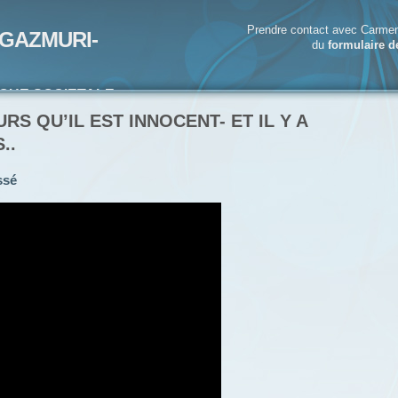
Prendre contact avec Carmen
GAZMURI-
du
formulaire d
IQUE SOCIETALE-
ECRIVAIN
RS QU’IL EST INNOCENT- ET IL Y A
..
ssé