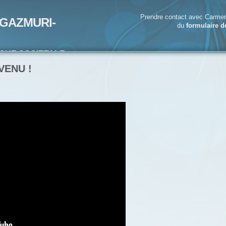
Prendre contact avec Carmen
GAZMURI-
du
formulaire d
IQUE SOCIETALE-
ECRIVAIN
EVENU !