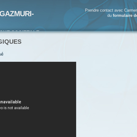
Prendre contact avec Carmen
GAZMURI-
du
formulaire d
IQUE SOCIETALE-
ECRIVAIN
GIQUES
sé