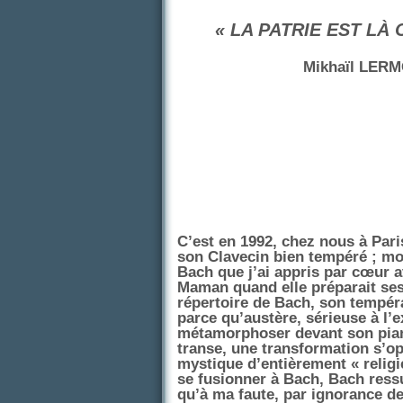
« LA PATRIE EST LÀ 
Mikhaïl LER
C’est en 1992, chez nous à Par
son Clavecin bien tempéré ; mo
Bach que j’ai appris par cœur a
Maman quand elle préparait ses 
répertoire de Bach, son tempéra
parce qu’austère, sérieuse à l’
métamorphoser devant son piano
transe, une transformation s’opé
mystique d’entièrement « religie
se fusionner à Bach, Bach ress
qu’à ma faute, par ignorance de 