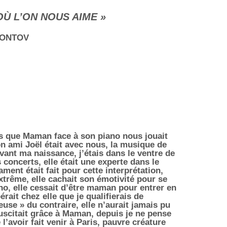
OÙ L’ON NOUS AIME »
MONTOV
is que Maman face à son piano nous jouait
n ami Joël était avec nous, la musique de
vant ma naissance, j’étais dans le ventre de
concerts, elle était une experte dans le
ment était fait pour cette interprétation,
extrême, elle cachait son émotivité pour se
, elle cessait d’être maman pour entrer en
rait chez elle que je qualifierais de
use » du contraire, elle n’aurait jamais pu
uscitait grâce à Maman, depuis je ne pense
l’avoir fait venir à Paris, pauvre créature