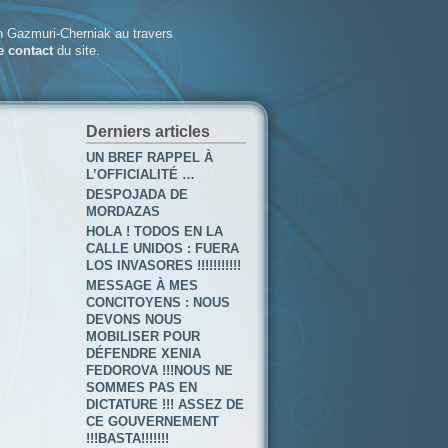
 Gazmuri-Cherniak au travers
e contact
du site.
Derniers articles
UN BREF RAPPEL À
L’OFFICIALITÉ …
DESPOJADA DE
MORDAZAS
HOLA ! TODOS EN LA
CALLE UNIDOS : FUERA
LOS INVASORES !!!!!!!!!!!
MESSAGE À MES
CONCITOYENS : NOUS
DEVONS NOUS
MOBILISER POUR
DÉFENDRE XENIA
FEDOROVA !!!NOUS NE
SOMMES PAS EN
DICTATURE !!! ASSEZ DE
CE GOUVERNEMENT
!!!BASTA!!!!!!!