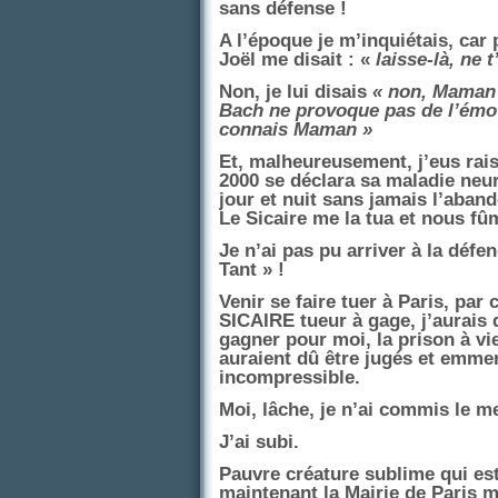
sans défense !
A l’époque je m’inquiétais, car
Joël me disait : «
laisse-là, ne 
Non, je lui disais
« non, Maman 
Bach ne provoque pas de l’émotivi
connais Maman »
Et, malheureusement, j’eus rais
2000 se déclara sa maladie neuro
jour et nuit sans jamais l’aban
Le Sicaire me la tua et nous fû
Je n’ai pas pu arriver à la défe
Tant » !
Venir se faire tuer à Paris, pa
SICAIRE tueur à gage, j’aurais d
gagner pour moi, la prison à vie
auraient dû être jugés et emme
incompressible.
Moi, lâche, je n’ai commis le m
J’ai subi.
Pauvre créature sublime qui est
maintenant la Mairie de Paris 