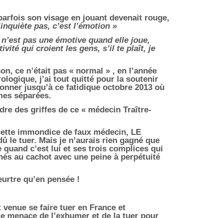
 parfois son visage en jouant devenait rouge,
t’inquiète pas, c’est l’émotion »
n’est pas une émotive quand elle joue,
té qui croient les gens, s’il te plaît, je
on, ce n’était pas « normal » , en l’année
logique, j’ai tout quitté pour la soutenir
donner jusqu’à ce fatidique octobre 2013 où
mes séparées.
ndre des griffes de ce « médecin Traître-
r cette immondice de faux médecin, LE
û le tuer. Mais je n’aurais rien gagné que
 quand c’est lui et ses trois complices qui
nés au cachot avec une peine à perpétuité
eurtre qu’en pensée !
 venue se faire tuer en France et
me menace de l’exhumer et de la tuer pour