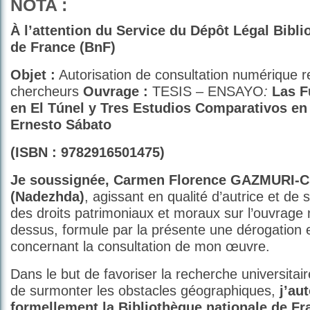
NOTA :
À l’attention du Service du Dépôt Légal
Bibli
de France (BnF)
Objet :
Autorisation de consultation numérique re
chercheurs
Ouvrage :
TESIS – ENSAYO
:
Las F
en El Túnel y Tres Estudios Comparativos en 
Ernesto Sábato
(ISBN : 9782916501475)
Je soussignée, Carmen Florence GAZMURI-
(Nadezhda)
, agissant en qualité d’autrice et de 
des droits patrimoniaux et moraux sur l’ouvrage 
dessus, formule par la présente une dérogation
concernant la consultation de mon œuvre.
Dans le but de favoriser la recherche universitair
de surmonter les obstacles géographiques,
j’au
formellement la Bibliothèque nationale de F