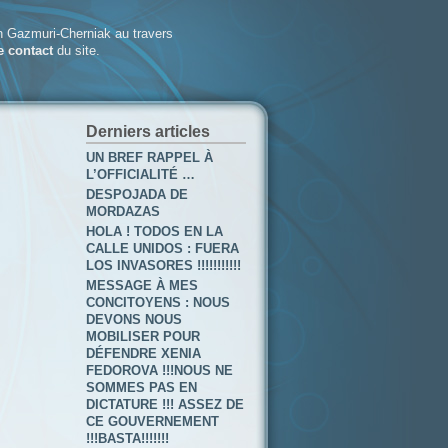
 Gazmuri-Cherniak au travers
e contact
du site.
Derniers articles
UN BREF RAPPEL À
L’OFFICIALITÉ …
DESPOJADA DE
MORDAZAS
HOLA ! TODOS EN LA
CALLE UNIDOS : FUERA
LOS INVASORES !!!!!!!!!!!
MESSAGE À MES
CONCITOYENS : NOUS
DEVONS NOUS
MOBILISER POUR
DÉFENDRE XENIA
FEDOROVA !!!NOUS NE
SOMMES PAS EN
DICTATURE !!! ASSEZ DE
CE GOUVERNEMENT
!!!BASTA!!!!!!!