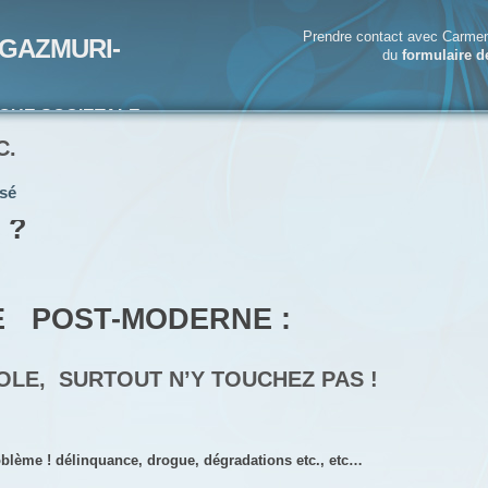
Prendre contact avec Carmen
GAZMURI-
du
formulaire d
IQUE SOCIETALE-
ECRIVAIN
C.
sé
 ?
CE
POST-MODERNE :
OLE, SURTOUT N’Y TOUCHEZ PAS !
blème ! délinquance, drogue, dégradations etc., etc…