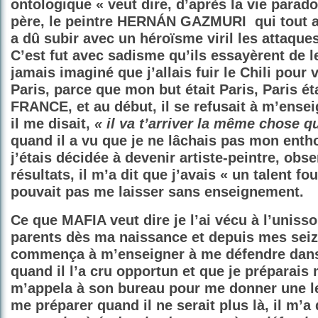
ontologique « veut dire, d’après la vie para
père, le peintre HERNÁN GAZMURI
qui tout 
a dû subir avec un héroïsme viril les attaques 
C’est fut avec sadisme qu’ils essayèrent de le 
jamais imaginé que j’allais fuir le Chili pour 
Paris, parce que mon but était Paris, Paris é
FRANCE, et au début, il se refusait à m’ensei
il me disait,
« il va t’arriver la même chose q
quand il a vu que je ne lâchais pas mon ent
j’étais décidée à devenir artiste-peintre, obse
résultats, il m’a dit que j’avais « un talent fou
pouvait pas me laisser sans enseignement.
Ce que MAFIA veut dire je l’ai vécu à l’unis
parents dès ma naissance et depuis mes sei
commença à m’enseigner à me défendre dans l
quand il l’a cru opportun et que je préparais 
m’appela à son bureau pour me donner une le
me préparer quand il ne serait plus là, il m’a 