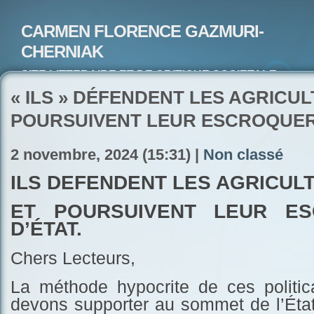
CARMEN FLORENCE GAZMURI-
CHERNIAK
SITE LITTERAIRE ET DE CRITIQUE SOCIETALE-
ARTISTE PEINTRE ET POETE-ECRIVAIN
« ILS » DÉFENDENT LES AGRICULT
POURSUIVENT LEUR ESCROQUERI
2 novembre, 2024 (15:31) |
Non classé
ILS DÉFENDENT LES AGRICULT
ET POURSUIVENT LEUR ES
D’ÉTAT.
Chers Lecteurs,
La méthode hypocrite de ces politi
devons supporter au sommet de l’État,