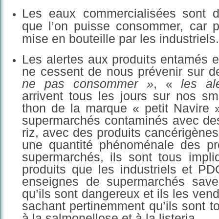
L
es
eau
x
commercialisée
s
sont
d
que l’on puisse consommer
, car 
mise en bouteille par les in
d
ust
r
iels.
Les alertes aux produits entamés 
ne cessent de nous prévenir
sur d
ne pas consommer »
, «
les al
arrivent tous les jours sur nos s
thon de la marque « petit Navire 
supermarchés
contaminés avec des 
riz, avec des produits cancérigènes
une quantité phénoménale des pro
supermarché
s, ils sont tous impli
produits qu
e les industriels et P
enseignes de supermarchés
save
qu’ils sont dangereux et ils
les
vend
sachant pertinemment qu’ils sont 
à la salmonellose et à la
listeria.