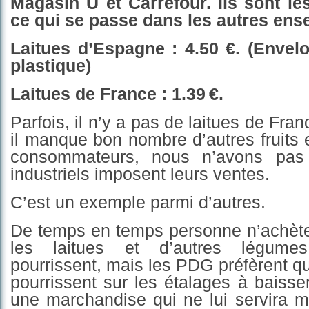
Magasin U et Carrefour. Ils sont l
ce qui se passe dans les autres ens
L
ai
tues
d’Espagne : 4.50 €. (Envel
plastique)
L
ai
tues de France : 1.39 €.
Parfois, il n’y a pas de l
ait
ues de Fran
il manque bon nombre d’autres fruits 
consommateurs, nous n’avons pas 
industriels imposent leurs ventes.
C’est un exemple parmi d’autres.
De temps en temps personne n’achète 
les laitues et d’autres légume
pourrissent, mais les PDG préfèrent q
pourrissent sur les étalages à baisser
une marchandise qui ne lui servira 